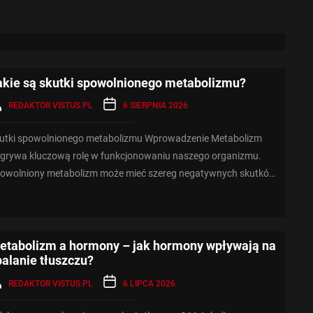
akie są skutki spowolnionego metabolizmu?
REDAKTOR VISTUS.PL
6 SIERPNIA 2026
utki spowolnionego metabolizmu Wprowadzenie Metabolizm
grywa kluczową rolę w funkcjonowaniu naszego organizmu.
owolniony metabolizm może mieć szereg negatywnych skutków
...
etabolizm a hormony – jak hormony wpływają na
palanie tłuszczu?
REDAKTOR VISTUS.PL
6 LIPCA 2026