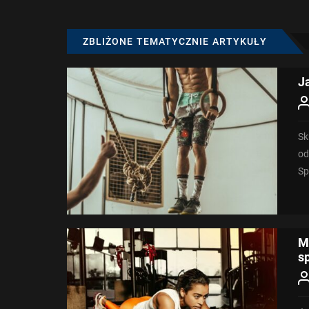
ZBLIŻONE TEMATYCZNIE ARTYKUŁY
J
Sk
od
Sp
dla
M
s