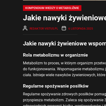
KOMPENDIUM WIEDZY O METABOLIŹMIE
Jakie nawyki żywienio
REDAKTOR VISTUS.PL
6 LISTOPADA 2025
Jakie nawyki żywieniowe wspo
Rola metabolizmu w organizmie
Metabolizm to proces, w którym organizm przet
do funkcjonowania. Wspomaganie metabolizmu je
ciała. Istnieje wiele nawyków żywieniowych, któ
Regularne spożywanie posiłków
Regularne spożywanie zdrowych posiłków pomaga
przyspiesza metabolizm. Zaleca się spożywanie 
odpowiednich proporcji białka, węglowodanów i t