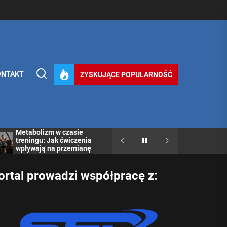
ONTAKT
ZYSKUJĄCE POPULARNOŚĆ
metabolizmu
Metabolizm a cho
Jakie błędy dietetyczne
tarczycy – co trze
spowalniają metabolizm?
wiedzieć?
ortal prowadzi współpracę z: