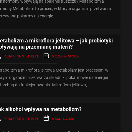
k hormony wpływają na spalanie tłuszczu? Metabolizm a
rmony Metabolizm to proces, w którym organizm przetwarza
ożywane pokarmy na energię...
etabolizm a mikroflora jelitowa – jak probiotyki
pływają na przemianę materii?
REDAKTOR VISTUS.PL
6 CZERWCA 2026
tabolizm a mikroflora jelitowa Metabolizm jest procesem, w
órym organizm przetwarza składniki pokarmowe na energię
trzebną do funkcjonowania. Mikroflora jelitowa,...
ak alkohol wpływa na metabolizm?
REDAKTOR VISTUS.PL
6 MAJA 2026