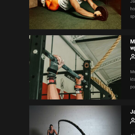
Ja
ho
sp
M
w
Me
kt
po
J