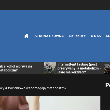
STRONA GŁÓWNA
ARTYKUŁY
O NAS
K
we porady na temat 
Metabolizm w czasie
Intermittent fasting (post
treningu: Jak ćwiczenia
przerywany) a metabolizm –
wpływają na przemianę
jakie ma korzyści?
materii?
P
awyki żywieniowe wspomagają metabolizm?