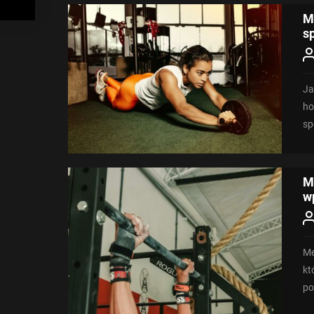
M
s
Ja
ho
sp
M
w
Me
kt
po