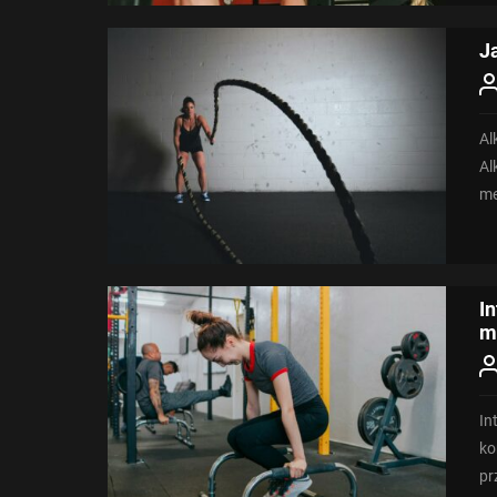
J
Al
Al
me
In
m
In
ko
pr