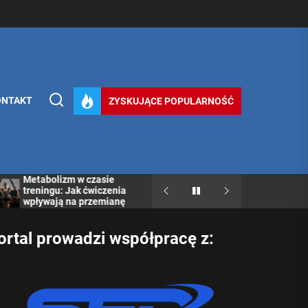
ONTAKT
ZYSKUJĄCE POPULARNOŚĆ
metabolizmu
Metabolizm w czasie
Jakie błędy dietetyczne
treningu: Jak ćwiczenia
spowalniają metabolizm?
wpływają na przemianę
materii?
ortal prowadzi współpracę z: