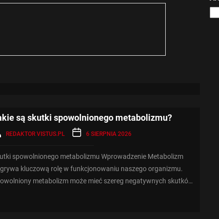
akie są skutki spowolnionego metabolizmu?
REDAKTOR VISTUS.PL
6 SIERPNIA 2026
utki spowolnionego metabolizmu Wprowadzenie Metabolizm
grywa kluczową rolę w funkcjonowaniu naszego organizmu.
owolniony metabolizm może mieć szereg negatywnych skutków
...