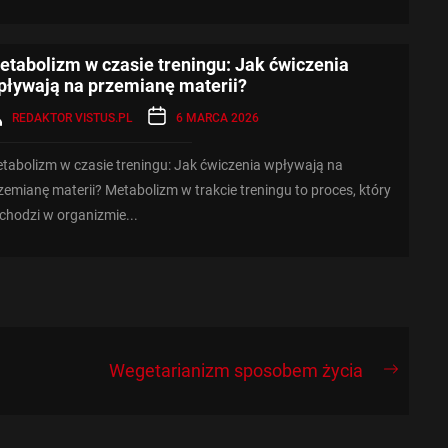
etabolizm w czasie treningu: Jak ćwiczenia
pływają na przemianę materii?
REDAKTOR VISTUS.PL
6 MARCA 2026
tabolizm w czasie treningu: Jak ćwiczenia wpływają na
zemianę materii? Metabolizm w trakcie treningu to proces, który
chodzi w organizmie...
Wegetarianizm sposobem życia
Next
post: