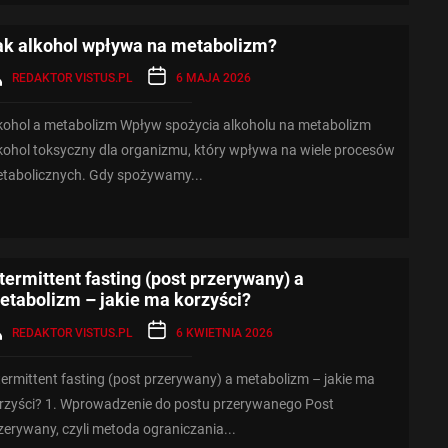
ak alkohol wpływa na metabolizm?
REDAKTOR VISTUS.PL
6 MAJA 2026
kohol a metabolizm Wpływ spożycia alkoholu na metabolizm
kohol toksyczny dla organizmu, który wpływa na wiele procesów
tabolicznych. Gdy spożywamy...
termittent fasting (post przerywany) a
etabolizm – jakie ma korzyści?
REDAKTOR VISTUS.PL
6 KWIETNIA 2026
termittent fasting (post przerywany) a metabolizm – jakie ma
rzyści? 1. Wprowadzenie do postu przerywanego Post
zerywany, czyli metoda ograniczania...