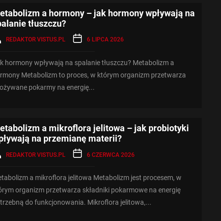
etabolizm a hormony – jak hormony wpływają na
palanie tłuszczu?
REDAKTOR VISTUS.PL
6 LIPCA 2026
k hormony wpływają na spalanie tłuszczu? Metabolizm a
rmony Metabolizm to proces, w którym organizm przetwarza
ożywane pokarmy na energię...
etabolizm a mikroflora jelitowa – jak probiotyki
pływają na przemianę materii?
REDAKTOR VISTUS.PL
6 CZERWCA 2026
tabolizm a mikroflora jelitowa Metabolizm jest procesem, w
órym organizm przetwarza składniki pokarmowe na energię
trzebną do funkcjonowania. Mikroflora jelitowa,...