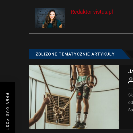
Redaktor vistus.pl
ZBLIŻONE TEMATYCZNIE ARTYKUŁY
J
Sk
PREVIOUS POST
od
Sp
dla