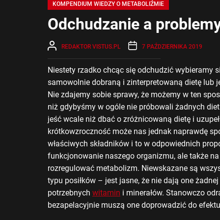
KOMPENDIUM WIEDZY O METABOLIŹMIE
Odchudzanie a problem
REDAKTOR VISTUS.PL
7 PAŹDZIERNIKA 2019
Niestety rzadko chcąc się odchudzić wybieramy si
samowolnie dobraną i zinterpretowaną dietę lub 
Nie zdajemy sobie sprawy, że możemy w ten spos
niż gdybyśmy w ogóle nie próbowali żadnych diet.
jeść wcale niż dbać o zróżnicowaną dietę i uzupeł
krótkowzroczność może nas jednak naprawdę spo
właściwych składników i to w odpowiednich propo
funkcjonowanie naszego organizmu, ale także na 
rozregulować metabolizm. Niewskazane są wszyst
typu posiłków – jest jasne, że nie dają one żadn
potrzebnych
witamin
i minerałów. Stanowczo odr
bezapelacyjnie muszą one doprowadzić do efektu 