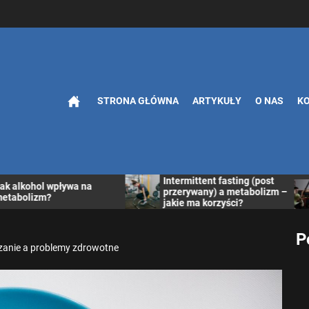
STRONA GŁÓWNA
ARTYKUŁY
O NAS
K
we porady na temat 
Intermittent fasting (post
ak alkohol wpływa na
przerywany) a metabolizm –
etabolizm?
jakie ma korzyści?
P
anie a problemy zdrowotne