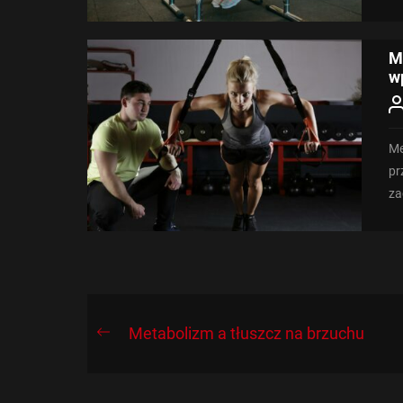
M
w
Me
pr
za
Nawigacja
Metabolizm a tłuszcz na brzuchu
Previous
wpisu
post: