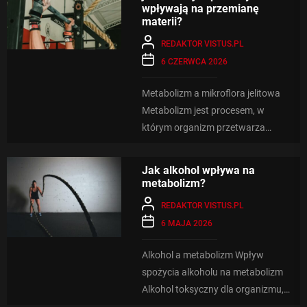
wpływają na przemianę
materii?
REDAKTOR VISTUS.PL
6 CZERWCA 2026
Metabolizm a mikroflora jelitowa
Metabolizm jest procesem, w
którym organizm przetwarza
składniki pokarmowe na energię
potrzebną do funkcjonowania.
Jak alkohol wpływa na
Mikroflora jelitowa,...
metabolizm?
REDAKTOR VISTUS.PL
6 MAJA 2026
Alkohol a metabolizm Wpływ
spożycia alkoholu na metabolizm
Alkohol toksyczny dla organizmu,
który wpływa na wiele procesów