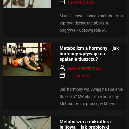
6 SIERPNIA 2026
Skutki spowolnionego metabolizmu
Wprowadzenie Metabolizm
odgrywa kluczową rolę w
funkcjonowaniu naszego
organizmu. Spowolniony
Metabolizm a hormony – jak
metabolizm może mieć szereg
hormony wpływają na
spalanie tłuszczu?
negatywnych skutków dla...
REDAKTOR VISTUS.PL
6 LIPCA 2026
Jak hormony wpływają na spalanie
tłuszczu? Metabolizm a hormony
Metabolizm to proces, w którym
organizm przetwarza spożywane
pokarmy na energię...
Metabolizm a mikroflora
jelitowa – jak probiotyki