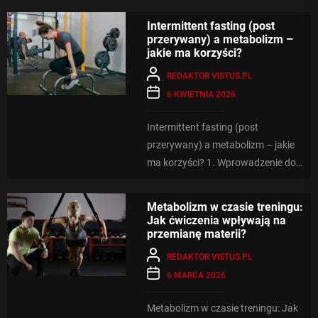
metabolicznych. Gdy spożywamy...
Intermittent fasting (post
przerywany) a metabolizm –
jakie ma korzyści?
REDAKTOR VISTUS.PL
6 KWIETNIA 2026
Intermittent fasting (post
przerywany) a metabolizm – jakie
ma korzyści? 1. Wprowadzenie do
postu przerywanego Post
przerywany, czyli metoda
Metabolizm w czasie treningu:
ograniczania...
Jak ćwiczenia wpływają na
przemianę materii?
REDAKTOR VISTUS.PL
6 MARCA 2026
Metabolizm w czasie treningu: Jak