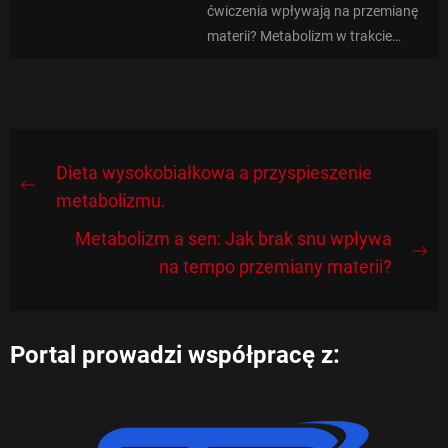
ćwiczenia wpływają na przemianę
materii? Metabolizm w trakcie
treningu to proces, który zachodzi
w organizmie...
Nawigacja
Dieta wysokobiałkowa a przyspieszenie
Previous
wpisu
metabolizmu.
post:
Metabolizm a sen: Jak brak snu wpływa
Ne
na tempo przemiany materii?
po
Portal prowadzi współpracę z: